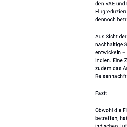
den VAE und I
Flugreduzier
dennoch betr
Aus Sicht der
nachhaltige S
entwickeln –
Indien. Eine
zudem das An
Reisennachfr
Fazit
Obwohl die F
betreffen, ha
indischen Luf