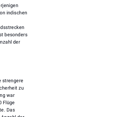
erjenigen
von indischen
andsstrecken
ist besonders
Anzahl der
e strengere
cherheit zu
ang war
0 Flüge
te. Das