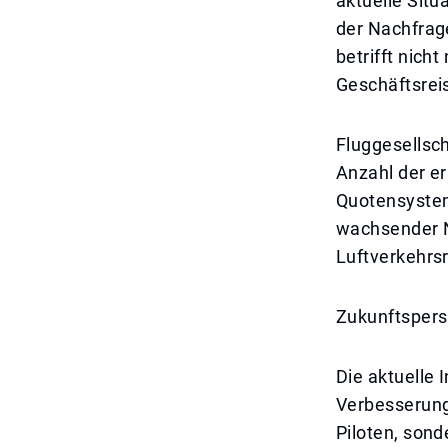
aktuelle Situ
der Nachfrage
betrifft nich
Geschäftsreis
Fluggesellsc
Anzahl der er
Quotensystem
wachsender Na
Luftverkehrs
Zukunftspers
Die aktuelle 
Verbesserunge
Piloten, sond