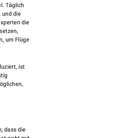
. Täglich
 und die
xperten die
 setzen,
en, um Flüge
ziert, ist
stig
öglichen,
n, dass die