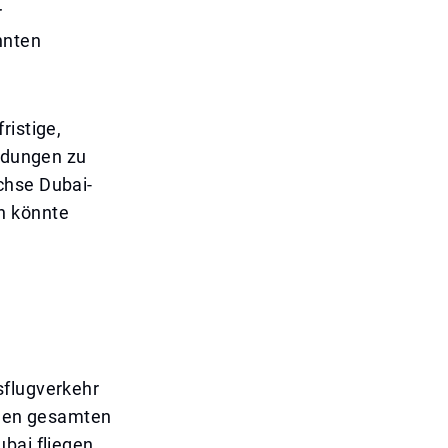
r
nnten
ristige,
indungen zu
chse Dubai-
n könnte
sflugverkehr
e den gesamten
bai fliegen,