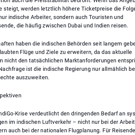
ation auch die Preisstabilität bedroht. Wenn das Angeb
 steigt, werden letztlich höhere Ticketpreise die Folg
t nur indische Arbeiter, sondern auch Touristen und
ende, die häufig zwischen Dubai und Indien reisen.
haften haben die indischen Behörden seit langem gebe
laubten Flüge und Ziele zu erweitern, da das aktuelle
 nicht den tatsächlichen Marktanforderungen entspri
chfrage ist die indische Regierung nur allmählich ber
rechte auszuweiten.
pektiven
IndiGo-Krise verdeutlicht den dringenden Bedarf an s
n im indischen Luftverkehr – nicht nur bei der Arbei
ern auch bei der nationalen Flugplanung. Für Reisend