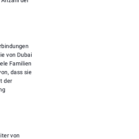
 Anzahl der
erbindungen
die von Dubai
iele Familien
on, dass sie
t der
ng
iter von