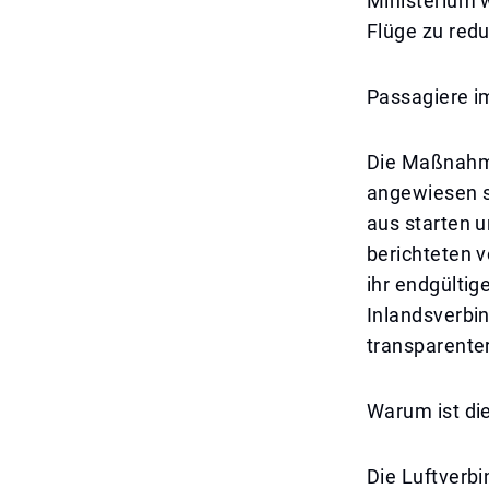
Ministerium w
Flüge zu reduz
Passagiere i
Die Maßnahme
angewiesen si
aus starten u
berichteten 
ihr endgültig
Inlandsverbi
transparente
Warum ist die
Die Luftverbi