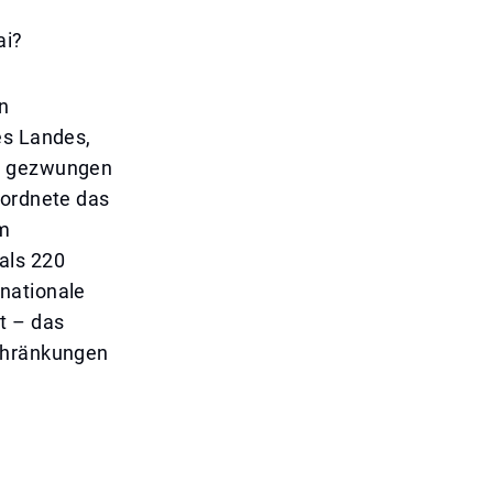
ai?
n
es Landes,
en gezwungen
 ordnete das
um
als 220
ernationale
t – das
schränkungen