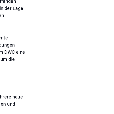
aufenden
 in der Lage
en
ente
ndungen
zum DWC eine
 um die
ehrere neue
hen und