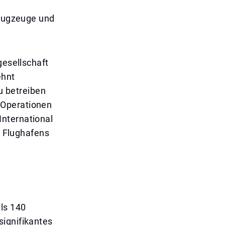
Flugzeuge und
gesellschaft
ehnt
zu betreiben
 Operationen
International
n Flughafens
als 140
signifikantes