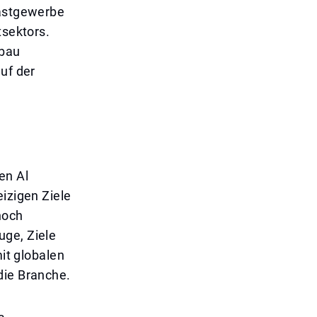
Gastgewerbe
tsektors.
sbau
uf der
en Al
eizigen Ziele
noch
uge, Ziele
mit globalen
die Branche.