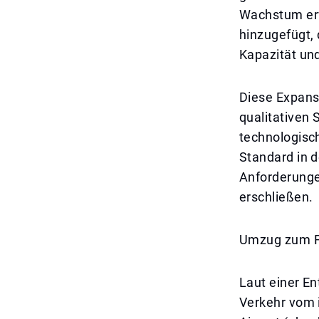
Wachstum erw
hinzugefügt, 
Kapazität un
Diese Expansi
qualitativen 
technologisc
Standard in d
Anforderunge
erschließen.
Umzug zum F
Laut einer E
Verkehr vom 