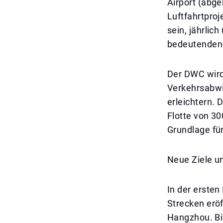
Airport (abge
Luftfahrtproj
sein, jährlic
bedeutenden 
Der DWC wird 
Verkehrsabwi
erleichtern. 
Flotte von 30
Grundlage fü
Neue Ziele u
In der erste
Strecken erö
Hangzhou. Bi