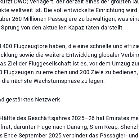
kürzt DWC) verlagert, der derzeit eines der größten l
ekte weltweit ist. Die voll entwickelte Einrichtung wird
h über 260 Millionen Passagiere zu bewältigen, was ein
Sprung von den aktuellen Kapazitäten darstellt.
400 Flugzeugtore haben, die eine schnelle und effizi
cklung sowie die weitere Entwicklung globaler Verbi
Das Ziel der Fluggesellschaft ist es, vor dem Umzug 
0 Flugzeugen zu erreichen und 200 Ziele zu bedienen,
r die nächste Wachstumsphase zu legen.
nd gestärktes Netzwerk
n Hälfte des Geschäftsjahres 2025–26 hat Emirates m
ffnet, darunter Flüge nach Danang, Siem Reap, Shenz
s Ende September 2025 verbindet das Passagier- und