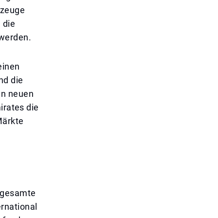
gzeuge
 die
 werden.
einen
nd die
en neuen
irates die
Märkte
r gesamte
rnational