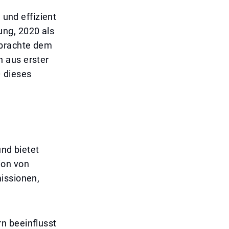
 und effizient
ng, 2020 als
 brachte dem
 aus erster
– dieses
und bietet
ion von
issionen,
n beeinflusst