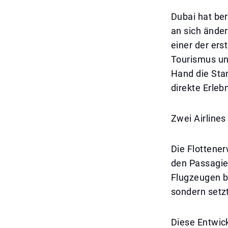
Dubai hat ber
an sich ände
einer der er
Tourismus un
Hand die Sta
direkte Erle
Zwei Airline
Die Flottener
den Passagie
Flugzeugen bi
sondern setz
Diese Entwic