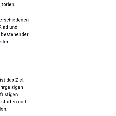
itorien.
verschiedenen
Riad und
g bestehender
eiten
st das Ziel,
ehrgeizigen
fristigen
 starten und
den.