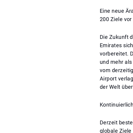
Eine neue Ära
200 Ziele v
Die Zukunft d
Emirates sic
vorbereitet. 
und mehr als
vom derzeiti
Airport verla
der Welt übe
Kontinuierli
Derzeit beste
globale Ziel