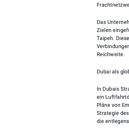
Frachtnetzwe
Das Unterneh
Zielen einge
Taipeh. Dies
Verbindungen
Reichweite.
Dubai als glo
In Dubais Str
ein Luftfahrt
Pläne von Emi
Strategie des
die entlegen