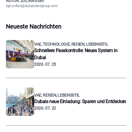
AUTOR: ZOLTÁN EGRI
egri.zoltan@dubainewsgroup.com
Neueste Nachrichten
VAE, TECHNOLOGIE, REISEN, LEBENSSTIL
Schnellere Passkontrolle: Neues System in
Dubai
2026. 07. 25
VAE, REISEN, LEBENSSTIL
Dubais neue Einladung: Sparen und Entdecken
2026. 07. 22