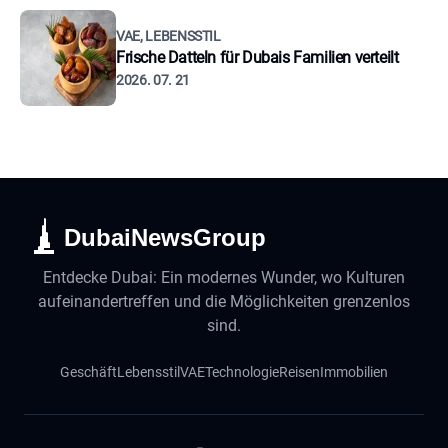
VAE, LEBENSSTIL
Frische Datteln für Dubais Familien verteilt
2026. 07. 21
DubaiNewsGroup
Entdecke Dubai: Ein modernes Wunder, wo Kulturen
aufeinandertreffen und die Möglichkeiten grenzenlos
sind.
Geschäft
Lebensstil
VAE
Technologie
Reisen
Immobilien