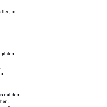
affen, in
e
gitalen
,
zu
ais mit dem
chen.