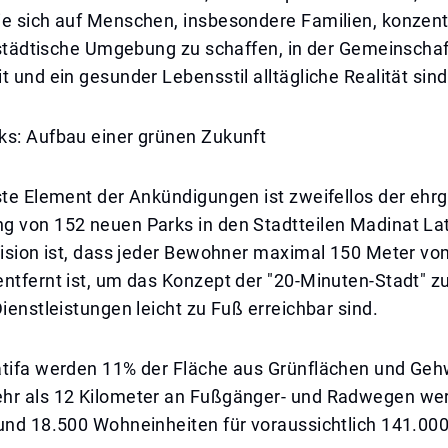
ie sich auf Menschen, insbesondere Familien, konzent
e städtische Umgebung zu schaffen, in der Gemeinschaf
t und ein gesunder Lebensstil alltägliche Realität sind
ks: Aufbau einer grünen Zukunft
ste Element der Ankündigungen ist zweifellos der ehrg
g von 152 neuen Parks in den Stadtteilen Madinat Lat
 Vision ist, dass jeder Bewohner maximal 150 Meter v
ntfernt ist, um das Konzept der "20-Minuten-Stadt" zu 
Dienstleistungen leicht zu Fuß erreichbar sind.
atifa werden 11% der Fläche aus Grünflächen und Ge
hr als 12 Kilometer an Fußgänger- und Radwegen we
 und 18.500 Wohneinheiten für voraussichtlich 141.00