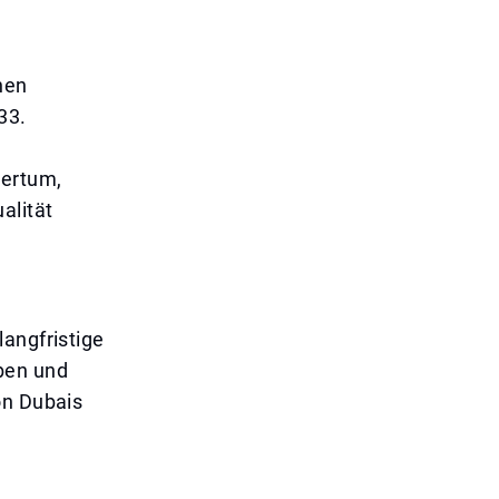
nen
33.
mertum,
alität
langfristige
ben und
on Dubais