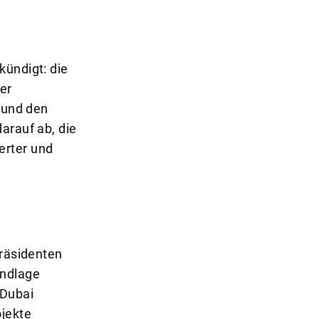
kündigt: die
er
e und den
arauf ab, die
erter und
Präsidenten
undlage
 Dubai
ojekte