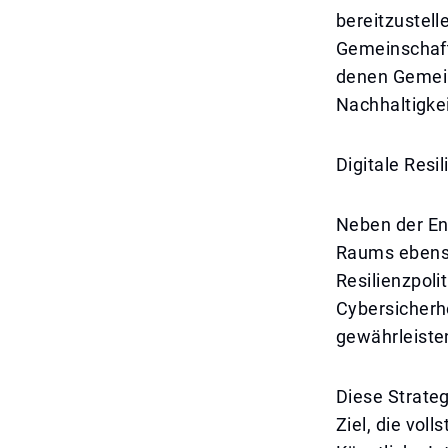
bereitzustell
Gemeinschafts
denen Gemein
Nachhaltigkei
Digitale Resil
Neben der En
Raums ebenso 
Resilienzpoli
Cybersicherhe
gewährleiste
Diese Strateg
Ziel, die vol