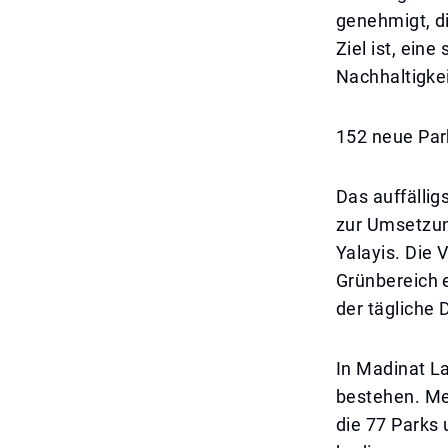
genehmigt, d
Ziel ist, ein
Nachhaltigkei
152 neue Par
Das auffällig
zur Umsetzun
Yalayis. Die
Grünbereich e
der tägliche 
In Madinat L
bestehen. Me
die 77 Parks