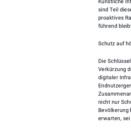
Künstliche In
sind Teil die
proaktives R
führend bleib
Schutz auf h
Die Schlüssel
Verkürzung d
digitaler Inf
Endnutzerger
Zusammenarbe
nicht nur Sch
Bevölkerung 
erwarten, sei