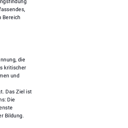
ungsfindung
mfassendes,
n Bereich
ennung, die
 kritischer
ormen und
 Das Ziel ist
ns: Die
ienste
r Bildung.