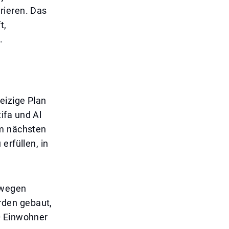
rieren. Das
t,
.
eizige Plan
ifa und Al
om nächsten
erfüllen, in
hwegen
rden gebaut,
0 Einwohner