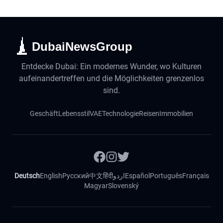
DubaiNewsGroup
Entdecke Dubai: Ein modernes Wunder, wo Kulturen
aufeinandertreffen und die Möglichkeiten grenzenlos
sind.
Geschäft
Lebensstil
VAE
Technologie
Reisen
Immobilien
Deutsch
English
Русский
中文
हिंदी
اردو
Español
Português
Français
Magyar
Slovenský