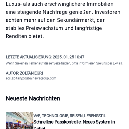
Luxus- als auch erschwinglichere Immobilien
eine steigende Nachfrage genießen. Investoren
achten mehr auf den Sekundärmarkt, der
stabiles Preiswachstum und langfristige
Renditen bietet.
LETZTE AKTUALISIERUNG:
2025. 01. 25 10:47
Wenn Sie einen Fehler auf dieser Seite finden,
bitte informieren Sie uns per E-Mail
.
AUTOR: ZOLTÁN EGRI
egri.zoltan@dubainewsgroup.com
Neueste Nachrichten
VAE, TECHNOLOGIE, REISEN, LEBENSSTIL
Schnellere Passkontrolle: Neues System in
Dubai