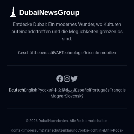
DubaiNewsGroup
Entdecke Dubai: Ein modernes Wunder, wo Kulturen
aufeinandertreffen und die Möglichkeiten grenzenlos
sind.
Geschäft
Lebensstil
VAE
Technologie
Reisen
Immobilien
Deutsch
English
Русский
中文
हिंदी
اردو
Español
Português
Français
Magyar
Slovenský
©
2026
DubaiNachrichten. Alle Rechte vorbehalten.
Kontakt
Impressum
Datenschutzerklärung
Cookie-Richtlinie
Ethik-Kodex