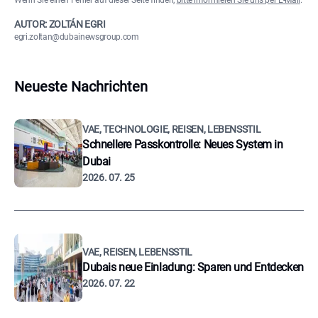
Wenn Sie einen Fehler auf dieser Seite finden,
bitte informieren Sie uns per E-Mail
.
AUTOR: ZOLTÁN EGRI
egri.zoltan@dubainewsgroup.com
Neueste Nachrichten
VAE, TECHNOLOGIE, REISEN, LEBENSSTIL
Schnellere Passkontrolle: Neues System in
Dubai
2026. 07. 25
VAE, REISEN, LEBENSSTIL
Dubais neue Einladung: Sparen und Entdecken
2026. 07. 22