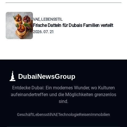
VAE, LEBENSSTIL
Frische Datteln für Dubais Familien verteilt
2026. 07. 21
DubaiNewsGroup
Entdecke Dubai: Ein modernes Wunder, wo Kulturen
aufeinandertreffen und die Möglichkeiten grenzenlos
sind.
Geschäft
Lebensstil
VAE
Technologie
Reisen
Immobilien