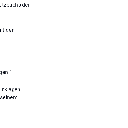
etzbuchs der
it den
gen."
inklagen,
n seinem