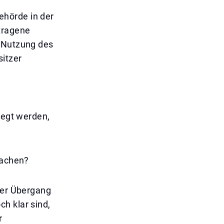
ehörde in der
etragene
r Nutzung des
itzer
legt werden,
machen?
 der Übergang
h klar sind,
r