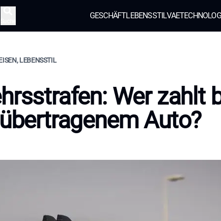
GESCHÄFT
LEBENSSTIL
VAE
TECHNOLOG
Suche
EISEN, LEBENSSTIL
hrsstrafen: Wer zahlt b
 übertragenem Auto?