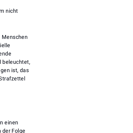
m nicht
le Menschen
ielle
gende
l beleuchtet,
gen ist, das
trafzettel
an einen
n der Folge