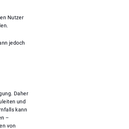
hen Nutzer
den.
kann jedoch
agung. Daher
uleiten und
nfalls kann
en –
den von