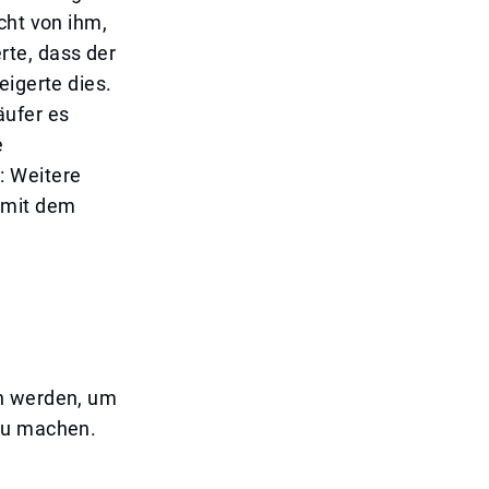
cht von ihm,
rte, dass der
eigerte dies.
äufer es
e
: Weitere
 mit dem
en werden, um
 zu machen.