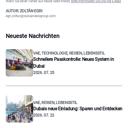
Wenn Sie einen Fehler auf dieser Seite finden,
bitte informieren Sie uns per E-Mail
.
AUTOR: ZOLTÁN EGRI
egri.zoltan@dubainewsgroup.com
Neueste Nachrichten
VAE, TECHNOLOGIE, REISEN, LEBENSSTIL
Schnellere Passkontrolle: Neues System in
Dubai
2026. 07. 25
VAE, REISEN, LEBENSSTIL
Dubais neue Einladung: Sparen und Entdecken
2026. 07. 22