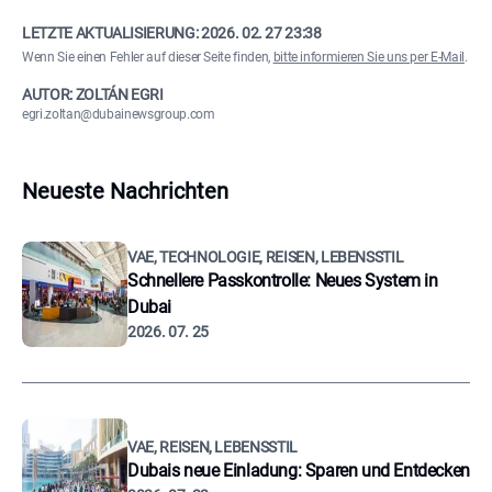
LETZTE AKTUALISIERUNG:
2026. 02. 27 23:38
Wenn Sie einen Fehler auf dieser Seite finden,
bitte informieren Sie uns per E-Mail
.
AUTOR: ZOLTÁN EGRI
egri.zoltan@dubainewsgroup.com
Neueste Nachrichten
VAE, TECHNOLOGIE, REISEN, LEBENSSTIL
Schnellere Passkontrolle: Neues System in
Dubai
2026. 07. 25
VAE, REISEN, LEBENSSTIL
Dubais neue Einladung: Sparen und Entdecken