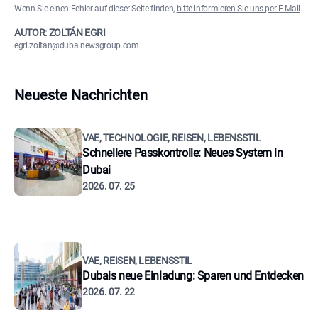
Wenn Sie einen Fehler auf dieser Seite finden,
bitte informieren Sie uns per E-Mail
.
AUTOR: ZOLTÁN EGRI
egri.zoltan@dubainewsgroup.com
Neueste Nachrichten
VAE, TECHNOLOGIE, REISEN, LEBENSSTIL
Schnellere Passkontrolle: Neues System in
Dubai
2026. 07. 25
VAE, REISEN, LEBENSSTIL
Dubais neue Einladung: Sparen und Entdecken
2026. 07. 22