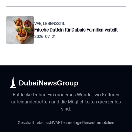
VAE, LEBENSSTIL
Frische Datteln für Dubais Familien verteilt
2026. 07. 21
DubaiNewsGroup
Entdecke Dubai: Ein modernes Wunder, wo Kulturen
aufeinandertreffen und die Möglichkeiten grenzenlos
sind.
Geschäft
Lebensstil
VAE
Technologie
Reisen
Immobilien