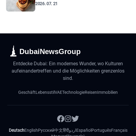
2026. 07. 21
DubaiNewsGroup
Entdecke Dubai: Ein modernes Wunder, wo Kulturen
aufeinandertreffen und die Möglichkeiten grenzenlos
sind.
Geschäft
Lebensstil
VAE
Technologie
Reisen
Immobilien
Deutsch
English
Русский
中文
हिंदी
اردو
Español
Português
Français