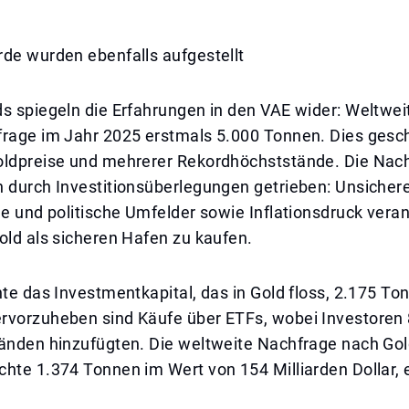
rde wurden ebenfalls aufgestellt
s spiegeln die Erfahrungen in den VAE wider: Weltwei
frage im Jahr 2025 erstmals 5.000 Tonnen. Dies gesch
oldpreise und mehrerer Rekordhöchststände. Die Nac
h durch Investitionsüberlegungen getrieben: Unsicher
he und politische Umfelder sowie Inflationsdruck veran
old als sicheren Hafen zu kaufen.
hte das Investmentkapital, das in Gold floss, 2.175 To
rvorzuheben sind Käufe über ETFs, wobei Investoren
tänden hinzufügten. Die weltweite Nachfrage nach Go
hte 1.374 Tonnen im Wert von 154 Milliarden Dollar, e