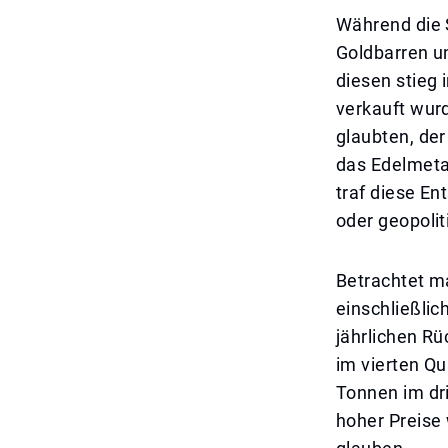
Während die 
Goldbarren u
diesen stieg
verkauft wurd
glaubten, der
das Edelmetal
traf diese En
oder geopolit
Betrachtet m
einschließli
jährlichen R
im vierten Qu
Tonnen im dri
hoher Preise 