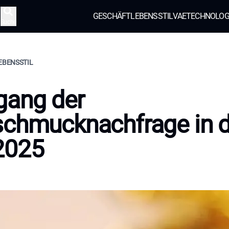
GESCHÄFT
LEBENSSTIL
VAE
TECHNOLOG
Suche
LEBENSSTIL
gang der
schmucknachfrage in 
2025