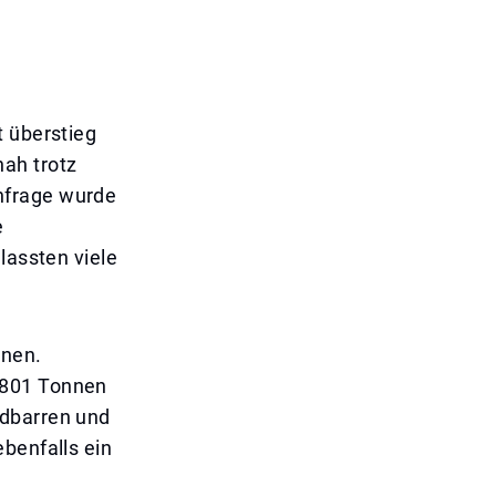
t überstieg
ah trotz
hfrage wurde
e
lassten viele
nnen.
 801 Tonnen
ldbarren und
benfalls ein