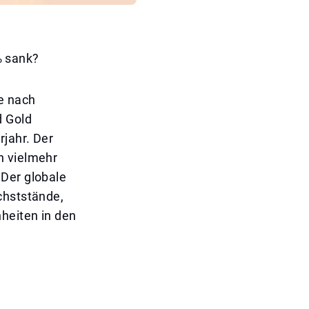
% sank?
e nach
d Gold
jahr. Der
n vielmehr
 Der globale
chststände,
heiten in den