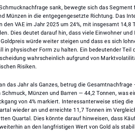
Schmucknachfrage sank, bewegte sich das Segment 
nd Münzen in die entgegengesetzte Richtung. Das Int
 in den VAE im Jahr 2025 um 24%, mit insgesamt 14,8 
en. Dies deutet darauf hin, dass viele Einwohner und
 Goldpreis würde weiter steigen und dass es sich loh
l in physischer Form zu halten. Ein bedeutender Teil 
tscheidung wahrscheinlich aufgrund von Marktvolatilitä
ischen Risiken.
an das Jahr als Ganzes, betrug die Gesamtnachfrage
ch Schmuck, Münzen und Barren — 44,2 Tonnen, was e
ückgang von 4% markiert. Interessanterweise stieg di
artal wieder an und erreichte 11,7 Tonnen im Vergleic
tten Quartal. Dies könnte darauf hinweisen, dass Käuf
weiterhin an den langfristigen Wert von Gold als stabi