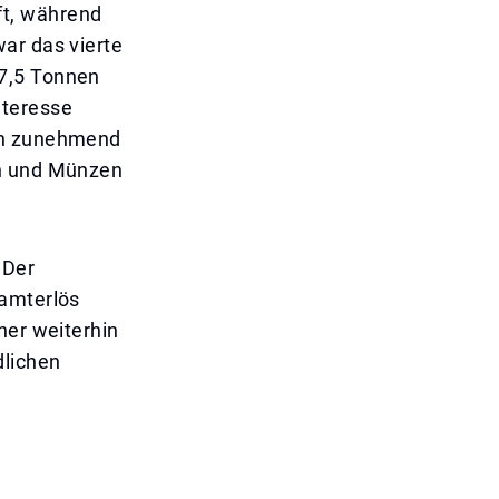
ft, während
ar das vierte
 7,5 Tonnen
nteresse
ich zunehmend
en und Münzen
 Der
samterlös
her weiterhin
dlichen