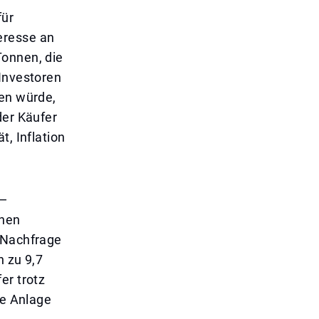
für
eresse an
Tonnen, die
 Investoren
nen würde,
der Käufer
t, Inflation
 —
inen
e Nachfrage
h zu 9,7
er trotz
le Anlage