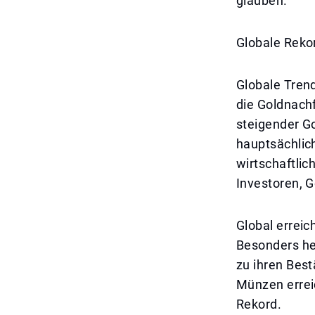
glauben.
Globale Reko
Globale Trend
die Goldnach
steigender G
hauptsächlic
wirtschaftlic
Investoren, G
Global erreic
Besonders he
zu ihren Bes
Münzen erreic
Rekord.