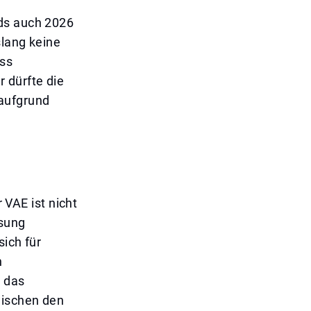
nds auch 2026
slang keine
ass
 dürfte die
 aufgrund
VAE ist nicht
ssung
sich für
n
m das
wischen den