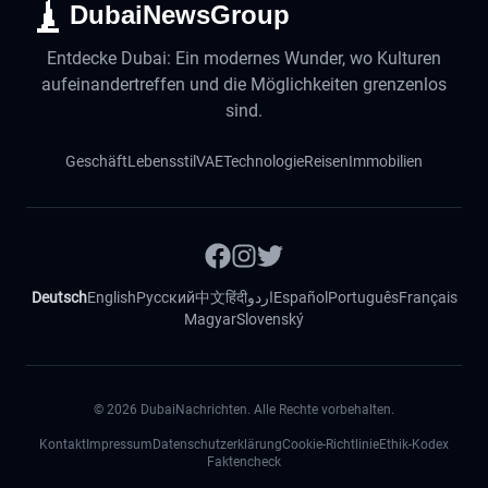
DubaiNewsGroup
Entdecke Dubai: Ein modernes Wunder, wo Kulturen
aufeinandertreffen und die Möglichkeiten grenzenlos
sind.
Geschäft
Lebensstil
VAE
Technologie
Reisen
Immobilien
Deutsch
English
Русский
中文
हिंदी
اردو
Español
Português
Français
Magyar
Slovenský
©
2026
DubaiNachrichten. Alle Rechte vorbehalten.
Kontakt
Impressum
Datenschutzerklärung
Cookie-Richtlinie
Ethik-Kodex
Faktencheck