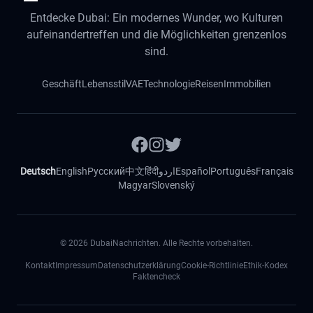
Entdecke Dubai: Ein modernes Wunder, wo Kulturen
aufeinandertreffen und die Möglichkeiten grenzenlos
sind.
Geschäft
Lebensstil
VAE
Technologie
Reisen
Immobilien
Deutsch
English
Русский
中文
हिंदी
اردو
Español
Português
Français
Magyar
Slovenský
©
2026
DubaiNachrichten. Alle Rechte vorbehalten.
Kontakt
Impressum
Datenschutzerklärung
Cookie-Richtlinie
Ethik-Kodex
Faktencheck