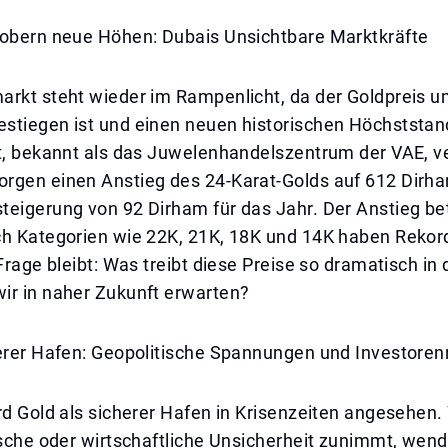
robern neue Höhen: Dubais Unsichtbare Marktkräfte
arkt steht wieder im Rampenlicht, da der Goldpreis 
stiegen ist und einen neuen historischen Höchststand
dt, bekannt als das Juwelenhandelszentrum der VAE, v
rgen einen Anstieg des 24-Karat-Golds auf 612 Dirh
eigerung von 92 Dirham für das Jahr. Der Anstieg betr
ch Kategorien wie 22K, 21K, 18K und 14K haben Reko
 Frage bleibt: Was treibt diese Preise so dramatisch in
ir in naher Zukunft erwarten?
herer Hafen: Geopolitische Spannungen und Investoren
rd Gold als sicherer Hafen in Krisenzeiten angesehen
ische oder wirtschaftliche Unsicherheit zunimmt, wend