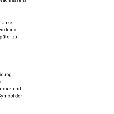
 Nachlassens
o Unze
ein kann
päter zu
eidung,
r
sdruck und
 Symbol der