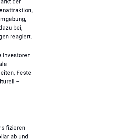
arkt der
enattraktion,
 Umgebung,
dazu bei,
gen reagiert.
e Investoren
ale
eiten, Feste
turell –
sifizieren
lar ab und