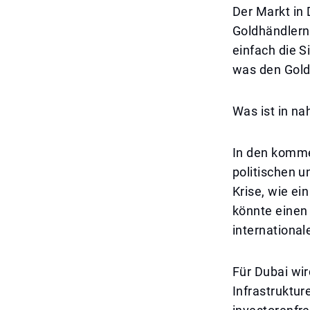
Der Markt in 
Goldhändlern
einfach die S
was den Goldm
Was ist in na
In den komme
politischen u
Krise, wie ei
könnte einen 
international
Für Dubai wi
Infrastruktu