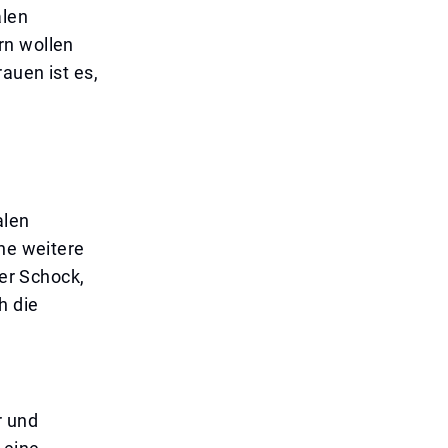
alen
rn wollen
auen ist es,
alen
ine weitere
her Schock,
h die
r und