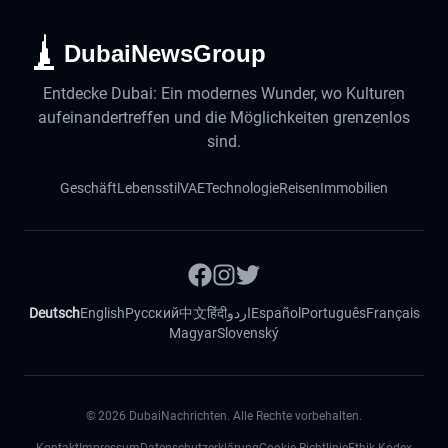
DubaiNewsGroup
Entdecke Dubai: Ein modernes Wunder, wo Kulturen
aufeinandertreffen und die Möglichkeiten grenzenlos
sind.
Geschäft
Lebensstil
VAE
Technologie
Reisen
Immobilien
Deutsch
English
Русский
中文
हिंदी
اردو
Español
Português
Français
Magyar
Slovenský
©
2026
DubaiNachrichten. Alle Rechte vorbehalten.