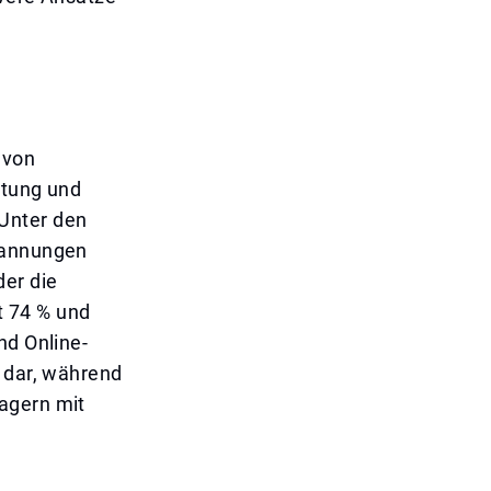
 von
rtung und
Unter den
Spannungen
er die
t 74 % und
nd Online-
s dar, während
agern mit