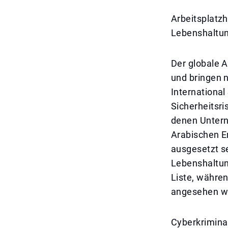
Arbeitsplatzh
Lebenshaltun
Der globale 
und bringen n
Internationa
Sicherheitsr
denen Untern
Arabischen Em
ausgesetzt se
Lebenshaltun
Liste, währe
angesehen w
Cyberkriminal