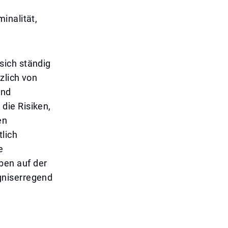
inalität,
sich ständig
zlich von
und
die Risiken,
en
lich
e
ben auf der
gniserregend