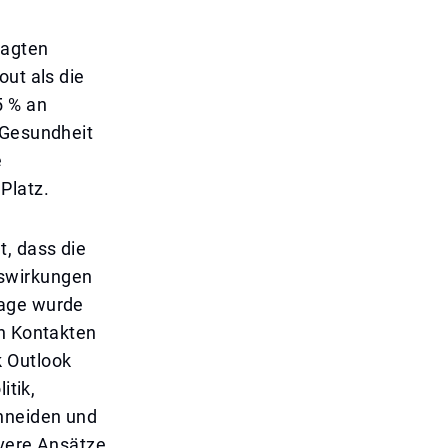
ragten
out als die
5 % an
 Gesundheit
e
Platz.
, dass die
uswirkungen
rage wurde
en Kontakten
k Outlook
itik,
hneiden und
ivere Ansätze