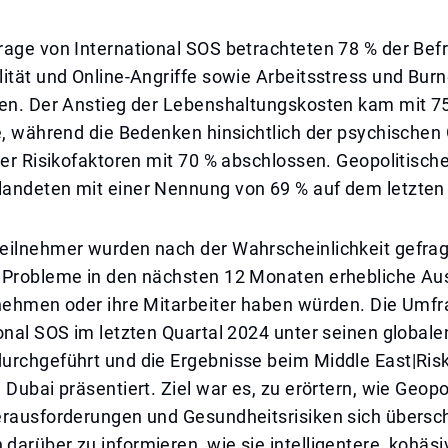
rage von International SOS betrachteten 78 % der Bef
ität und Online-Angriffe sowie Arbeitsstress und Burn
ken. Der Anstieg der Lebenshaltungskosten kam mit 7
e, während die Bedenken hinsichtlich der psychischen
der Risikofaktoren mit 70 % abschlossen. Geopolitisch
andeten mit einer Nennung von 69 % auf dem letzten 
eilnehmer wurden nach der Wahrscheinlichkeit gefragt
 Probleme in den nächsten 12 Monaten erhebliche A
rnehmen oder ihre Mitarbeiter haben würden. Die Umf
onal SOS im letzten Quartal 2024 unter seinen global
urchgeführt und die Ergebnisse beim Middle East|Ris
 Dubai präsentiert. Ziel war es, zu erörtern, wie Geopol
erausforderungen und Gesundheitsrisiken sich übersc
arüber zu informieren, wie sie intelligentere, kohäs