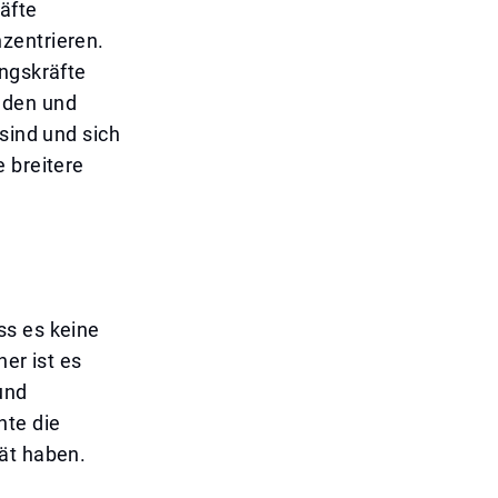
äfte
zentrieren.
ungskräfte
nden und
sind und sich
 breitere
ss es keine
her ist es
und
nte die
ät haben.