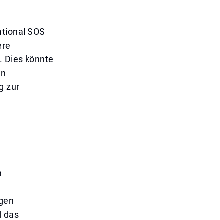
ational SOS
ere
. Dies könnte
en
g zur
n
ngen
d das