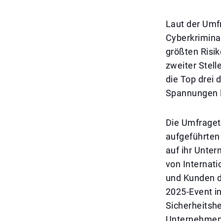
Laut der Umf
Cyberkriminal
größten Risi
zweiter Stell
die Top drei 
Spannungen l
Die Umfraget
aufgeführten
auf ihr Unte
von Internati
und Kunden d
2025-Event in
Sicherheitsh
Unternehmen d