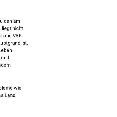
zu den am
liegt nicht
ss die VAE
uptgrund ist,
Leben
r und
ndern
obleme wie
as Land