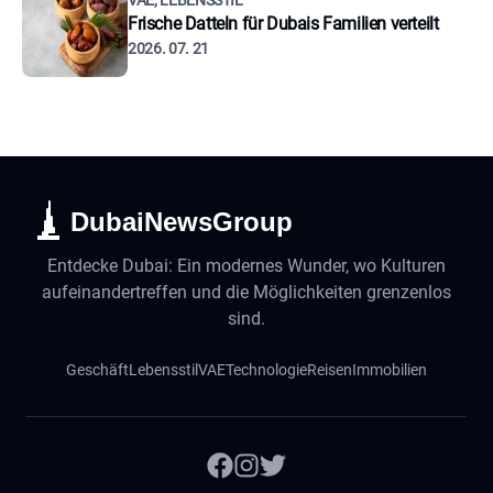
VAE, LEBENSSTIL
Frische Datteln für Dubais Familien verteilt
2026. 07. 21
DubaiNewsGroup
Entdecke Dubai: Ein modernes Wunder, wo Kulturen
aufeinandertreffen und die Möglichkeiten grenzenlos
sind.
Geschäft
Lebensstil
VAE
Technologie
Reisen
Immobilien