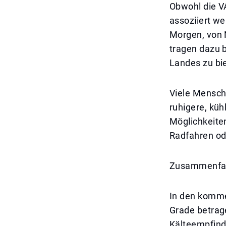
Obwohl die V
assoziiert we
Morgen, von 
tragen dazu 
Landes zu bi
Viele Mensche
ruhigere, küh
Möglichkeiten
Radfahren o
Zusammenfa
In den komme
Grade betrage
Kälteempfind