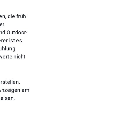
en, die früh
er
nd Outdoor-
er ist es
kühlung
werte nicht
rstellen.
e Anzeigen am
weisen.