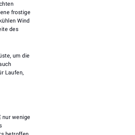
chten
ene frostige
kühlen Wind
ite des
üste, um die
 auch
ür Laufen,
 nur wenige
s
s betroffen,