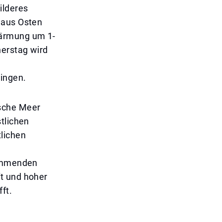
ilderes
 aus Osten
wärmung um 1-
nerstag wird
ringen.
ische Meer
tlichen
tlichen
kommenden
t und hoher
ft.