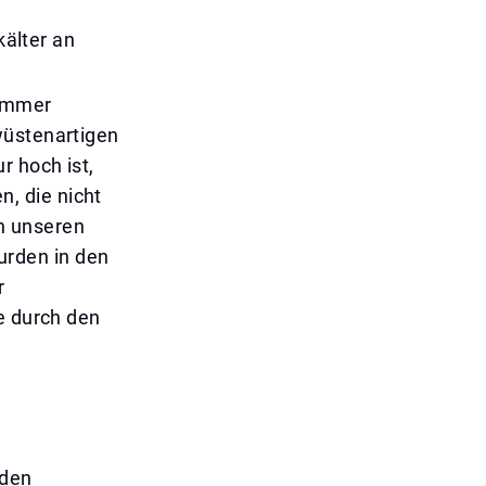
kälter an
 immer
wüstenartigen
r hoch ist,
, die nicht
n unseren
rden in den
r
e durch den
 den