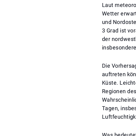
Laut meteoro
Wetter erwar
und Nordoste
3 Grad ist vo
der nordwest
insbesondere
Die Vorhersa
auftreten kön
Küste. Leich
Regionen des
Wahrscheinli
Tagen, insbe
Luftfeuchtigk
Was bedeutet