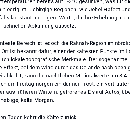
httemperaturen bereits auf 1-3°C gesunken, was für d
niedrig ist. Gebirgige Regionen, wie Jebel Hafeet und
alls konstant niedrigere Werte, da ihre Erhebung übe
er schnellen Abkühlung aussetzt.
nteste Bereich ist jedoch die Raknah-Region im nördli
r Ort ist bekannt dafür, einer der kältesten Punkte im L
durch lokale topografische Merkmale. Der sogenannte
e Effekt, bei dem Wind durch das Gelände nach oben 
ei abkühlt, kann die nächtlichen Minimalwerte um 3-4
sich am Freitagmorgen ein dünner Frost, ein vertrauter 
er aus früheren Wintern: gefrorenes Eis auf Autos, ü
neblige, kalte Morgen.
n Tagen kehrt die Kälte zurück