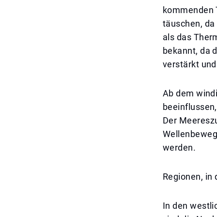
kommenden Ta
täuschen, da 
als das Ther
bekannt, da 
verstärkt und
Ab dem wind
beeinflussen
Der Meereszus
Wellenbewegu
werden.
Regionen, in
In den westli