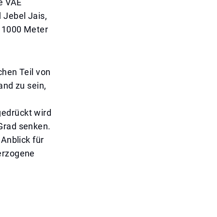
ie VAE
 Jebel Jais,
r 1000 Meter
chen Teil von
and zu sein,
gedrückt wird
 Grad senken.
Anblick für
berzogene