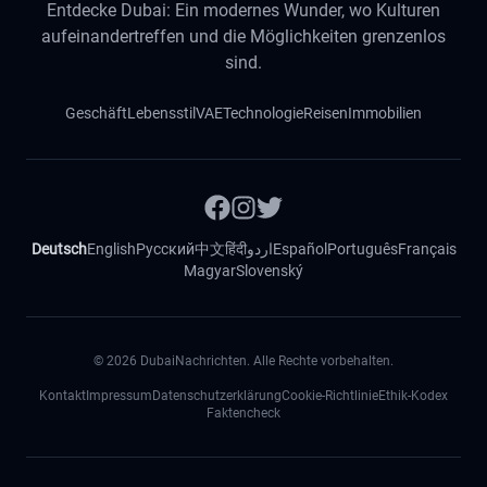
Entdecke Dubai: Ein modernes Wunder, wo Kulturen
aufeinandertreffen und die Möglichkeiten grenzenlos
sind.
Geschäft
Lebensstil
VAE
Technologie
Reisen
Immobilien
Deutsch
English
Русский
中文
हिंदी
اردو
Español
Português
Français
Magyar
Slovenský
©
2026
DubaiNachrichten. Alle Rechte vorbehalten.
Kontakt
Impressum
Datenschutzerklärung
Cookie-Richtlinie
Ethik-Kodex
Faktencheck