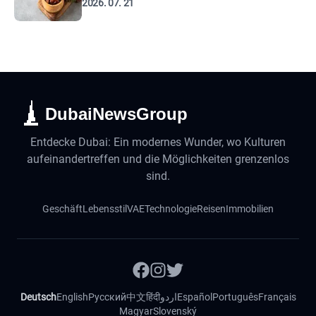
2026. 07. 21
DubaiNewsGroup
Entdecke Dubai: Ein modernes Wunder, wo Kulturen
aufeinandertreffen und die Möglichkeiten grenzenlos
sind.
Geschäft
Lebensstil
VAE
Technologie
Reisen
Immobilien
Deutsch
English
Русский
中文
हिंदी
اردو
Español
Português
Français
Magyar
Slovenský