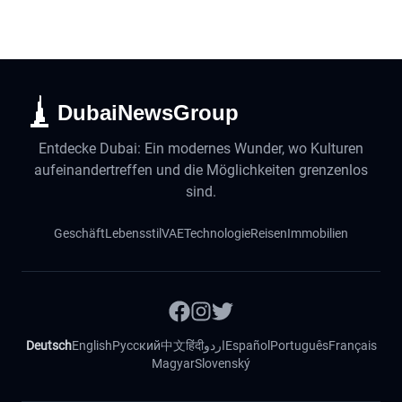
DubaiNewsGroup
Entdecke Dubai: Ein modernes Wunder, wo Kulturen
aufeinandertreffen und die Möglichkeiten grenzenlos
sind.
Geschäft
Lebensstil
VAE
Technologie
Reisen
Immobilien
Deutsch
English
Русский
中文
हिंदी
اردو
Español
Português
Français
Magyar
Slovenský