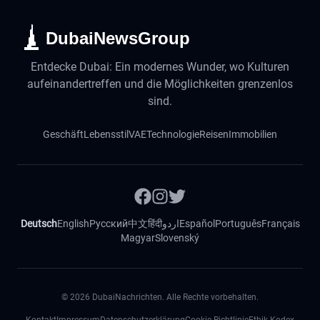
DubaiNewsGroup
Entdecke Dubai: Ein modernes Wunder, wo Kulturen
aufeinandertreffen und die Möglichkeiten grenzenlos
sind.
Geschäft
Lebensstil
VAE
Technologie
Reisen
Immobilien
Deutsch
English
Русский
中文
हिंदी
اردو
Español
Português
Français
Magyar
Slovenský
©
2026
DubaiNachrichten. Alle Rechte vorbehalten.