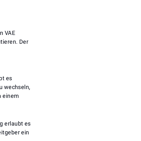
en VAE
tieren. Der
bt es
zu wechseln,
n einem
 erlaubt es
itgeber ein