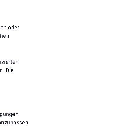
e
len oder
chen
izierten
n. Die
igungen
 anzupassen