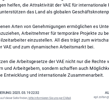
 helfen, die Attraktivität der VAE für internationale
 unterstützen das Land als globalen Geschäftsknotenp
denen Arten von Genehmigungen ermöglichen es Unt
nzuziehen, Arbeitnehmer für temporäre Projekte zu b
ilzeitarbeiter einzustellen. All dies trägt zum wirtscha
 VAE und zum dynamischen Arbeitsmarkt bei.
tzen die Arbeitsgesetze der VAE nicht nur die Rechte 
n und Arbeitgebern, sondern schaffen auch Möglichke
che Entwicklung und internationale Zusammenarbeit.
IERUNG:
2025. 03. 19 22:32
AU
egri.zolta
auf dieser Seite finden,
bitte informieren Sie uns per E-Mail
.