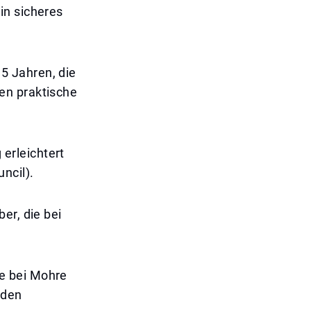
in sicheres
5 Jahren, die
en praktische
erleichtert
ncil).
er, die bei
e bei Mohre
lden