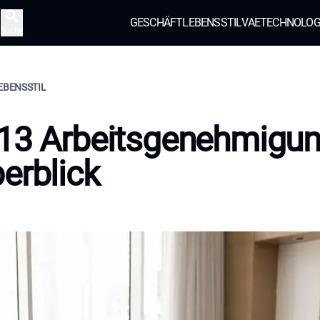
GESCHÄFT
LEBENSSTIL
VAE
TECHNOLOG
Suche
LEBENSSTIL
 13 Arbeitsgenehmigu
erblick