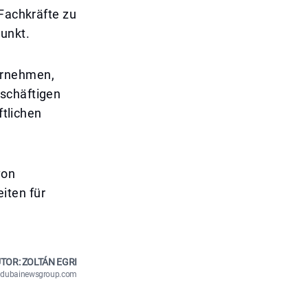
 Fachkräfte zu
unkt.
ernehmen,
eschäftigen
ftlichen
von
iten für
TOR: ZOLTÁN EGRI
n@dubainewsgroup.com