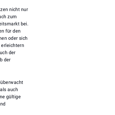
zen nicht nur
auch zum
itsmarkt bei.
en für den
hen oder sich
erleichtern
auch der
lb der
) überwacht
als auch
hne gültige
und