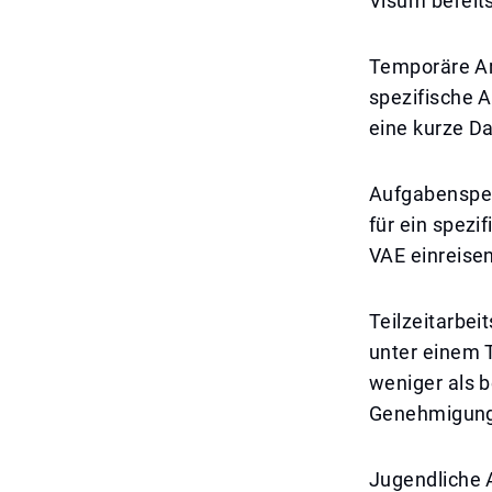
Visum bereit
Temporäre Arb
spezifische 
eine kurze Da
Aufgabenspez
für ein spezi
VAE einreisen
Teilzeitarbe
unter einem T
weniger als b
Genehmigung 
Jugendliche 