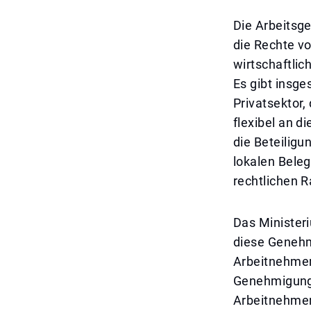
Die Arbeitsge
die Rechte v
wirtschaftli
Es gibt insg
Privatsektor
flexibel an 
die Beteiligu
lokalen Beleg
rechtlichen 
Das Minister
diese Genehm
Arbeitnehmer 
Genehmigung i
Arbeitnehmer