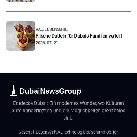
VAE, LEBENSSTIL
Frische Datteln für Dubais Familien verteilt
2026. 07. 21
DubaiNewsGroup
Entdecke Dubai: Ein modernes Wunder, wo Kulturen
aufeinandertreffen und die Möglichkeiten grenzenlos
sind.
Geschäft
Lebensstil
VAE
Technologie
Reisen
Immobilien