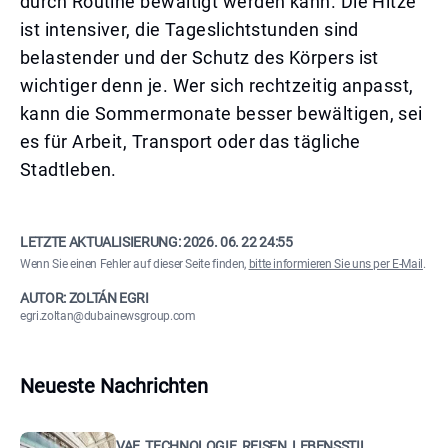
durch Routine bewältigt werden kann. Die Hitze
ist intensiver, die Tageslichtstunden sind
belastender und der Schutz des Körpers ist
wichtiger denn je. Wer sich rechtzeitig anpasst,
kann die Sommermonate besser bewältigen, sei
es für Arbeit, Transport oder das tägliche
Stadtleben.
LETZTE AKTUALISIERUNG:
2026. 06. 22 24:55
Wenn Sie einen Fehler auf dieser Seite finden,
bitte informieren Sie uns per E-Mail
.
AUTOR: ZOLTÁN EGRI
egri.zoltan@dubainewsgroup.com
Neueste Nachrichten
VAE, TECHNOLOGIE, REISEN, LEBENSSTIL