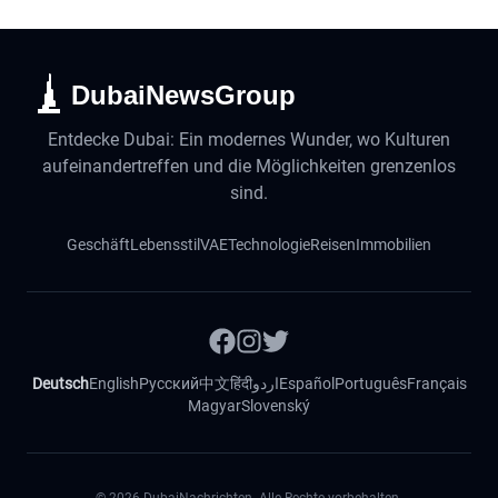
DubaiNewsGroup
Entdecke Dubai: Ein modernes Wunder, wo Kulturen
aufeinandertreffen und die Möglichkeiten grenzenlos
sind.
Geschäft
Lebensstil
VAE
Technologie
Reisen
Immobilien
Deutsch
English
Русский
中文
हिंदी
اردو
Español
Português
Français
Magyar
Slovenský