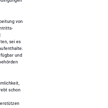
Bedingungen
beitung von
tritts-
t
ten, sei es
aufenthalte.
erfügbar und
sbehörden
mlichkeit,
rebt schon
erstützen