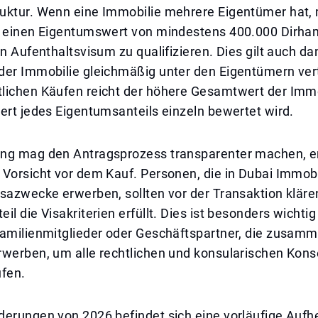
uktur. Wenn eine Immobilie mehrere Eigentümer hat, 
r einen Eigentumswert von mindestens 400.000 Dirha
in Aufenthaltsvisum zu qualifizieren. Dies gilt auch d
er Immobilie gleichmäßig unter den Eigentümern vertei
lichen Käufen reicht der höhere Gesamtwert der Immo
ert jedes Eigentumsanteils einzeln bewertet wird.
ng mag den Antragsprozess transparenter machen, er
Vorsicht vor dem Kauf. Personen, die in Dubai Immobi
sazwecke erwerben, sollten vor der Transaktion kläre
il die Visakriterien erfüllt. Dies ist besonders wichtig
Familienmitglieder oder Geschäftspartner, die zusam
rwerben, um alle rechtlichen und konsularischen Kon
üfen.
derungen von 2026 befindet sich eine vorläufige Auf