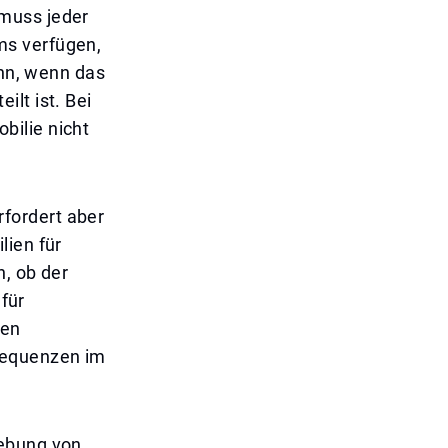
muss jeder
ms verfügen,
ann, wenn das
lt ist. Bei
bilie nicht
fordert aber
lien für
n, ob der
 für
men
sequenzen im
hebung von