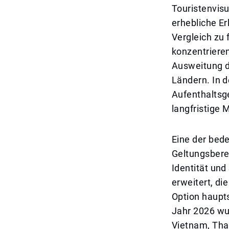
Touristenvis
erhebliche Erl
Vergleich zu
konzentrieren
Ausweitung d
Ländern. In d
Aufenthaltsg
langfristige
Eine der bede
Geltungsbere
Identität und
erweitert, di
Option haupts
Jahr 2026 wu
Vietnam, Thai