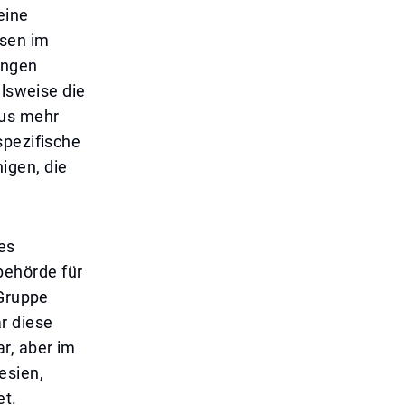
eine
isen im
ungen
elsweise die
aus mehr
spezifische
igen, die
es
behörde für
 Gruppe
r diese
r, aber im
esien,
et.