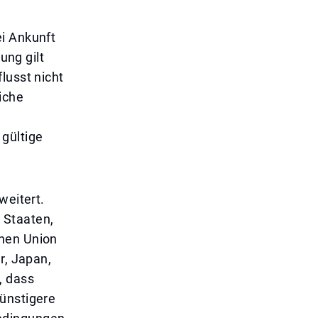
ei Ankunft
ung gilt
lusst nicht
iche
 gültige
weitert.
 Staaten,
chen Union
r, Japan,
, dass
günstigere