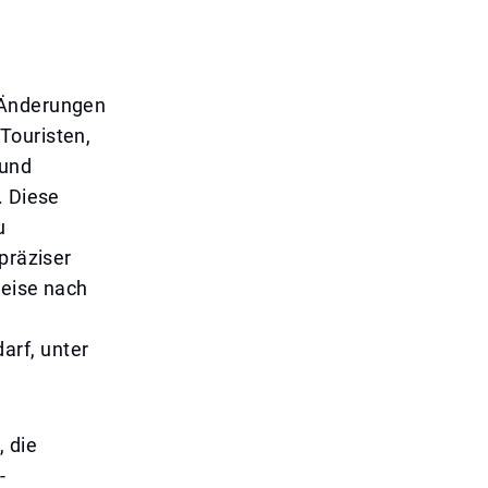
 Änderungen
Touristen,
 und
. Diese
u
präziser
Reise nach
r
arf, unter
, die
-