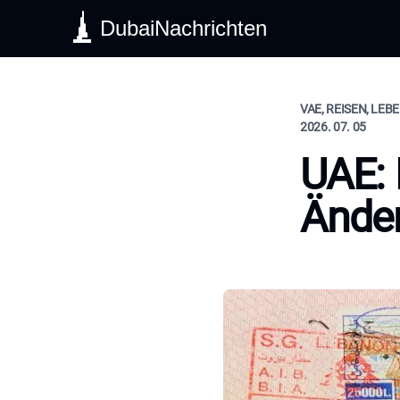
DubaiNachrichten
VAE, REISEN, LEB
2026. 07. 05
UAE: 
Änder