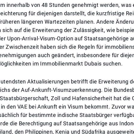
um innerhalb von 48 Stunden genehmigt werden, was 
eichterung für diejenigen darstellt, die kurzfristige Re
 früheren längeren Wartezeiten planen. Andere Änder
 sich auf die Erweiterung der Zulässigkeit, wie beispi
er Upon-Arrival-Visum-Option auf Staatsangehörige 
er Zwischenzeit haben sich die Regeln für immobilien
enehmigungen auch geändert, insbesondere für diejen
 Möglichkeiten im Immobilienmarkt Dubais suchen.
utendsten Aktualisierungen betrifft die Erweiterung d
ichs der Auf-Ankunft-Visumzuerkennung. Die Bundes
 Staatsbürgerschaft, Zoll und Hafensicherheit hat die
e in den VAE bei Ankunft ein Visum bekommt. Zuvor wa
ächlich für bestimmte indische Staatsbürger verfügba
rde die Berechtigung auf Staatsangehörige aus Indon
land, den Philippinen, Kenia und Südafrika ausgeweit