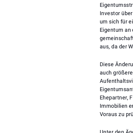
Eigentumsstr
Investor übe
um sich für e
Eigentum an d
gemeinschaft
aus, da der W
Diese Änderu
auch größere 
Aufenthaltsvi
Eigentumsante
Ehepartner, 
Immobilien e
Voraus zu pr
Unter den Än