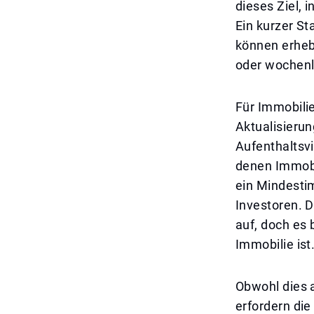
dieses Ziel, 
Ein kurzer St
können erhebl
oder wochenl
Für Immobili
Aktualisierun
Aufenthaltsv
denen Immobi
ein Mindesti
Investoren. 
auf, doch es 
Immobilie ist
Obwohl dies a
erfordern die