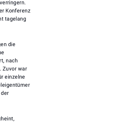
verringern.
ner Konferenz
ht tagelang
gen die
ne
t, nach
. Zuvor war
r einzelne
eleigentümer
 der
heint,