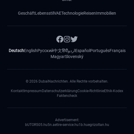
Geschäft
Lebensstil
VAE
Technologie
Reisen
Immobilien
Deutsch
English
Русский
中文
हिंदी
اردو
Español
Português
Français
Magyar
Slovenský
©
2026
DubaiNachrichten. Alle Rechte vorbehalten.
Kontakt
Impressum
Datenschutzerklärung
Cookie-Richtlinie
Ethik-Kodex
Faktencheck
Advertisement:
bUTOR5
05.hu
5n.ae
tire-service.hu
1b.hu
egrizoltan.hu