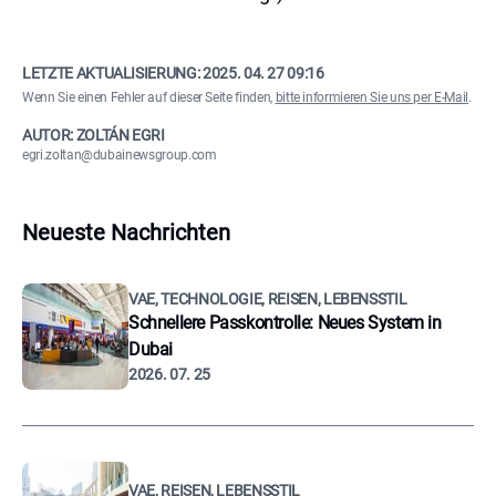
LETZTE AKTUALISIERUNG:
2025. 04. 27 09:16
Wenn Sie einen Fehler auf dieser Seite finden,
bitte informieren Sie uns per E-Mail
.
AUTOR: ZOLTÁN EGRI
egri.zoltan@dubainewsgroup.com
Neueste Nachrichten
VAE, TECHNOLOGIE, REISEN, LEBENSSTIL
Schnellere Passkontrolle: Neues System in
Dubai
2026. 07. 25
VAE, REISEN, LEBENSSTIL