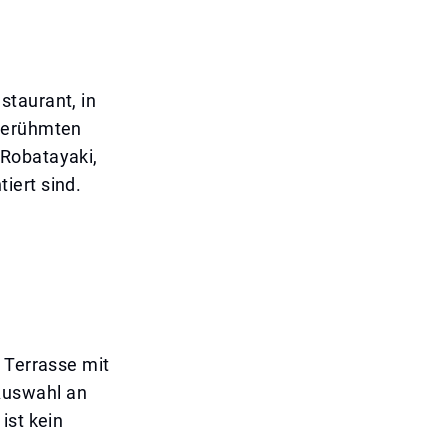
staurant, in
 berühmten
 Robatayaki,
iert sind.
 Terrasse mit
Auswahl an
ist kein