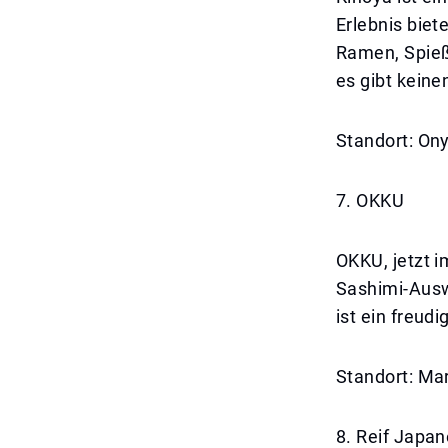
Erlebnis biet
Ramen, Spieß
es gibt kein
Standort: On
7. OKKU
OKKU, jetzt i
Sashimi-Ausw
ist ein freud
Standort: Ma
8. Reif Japa