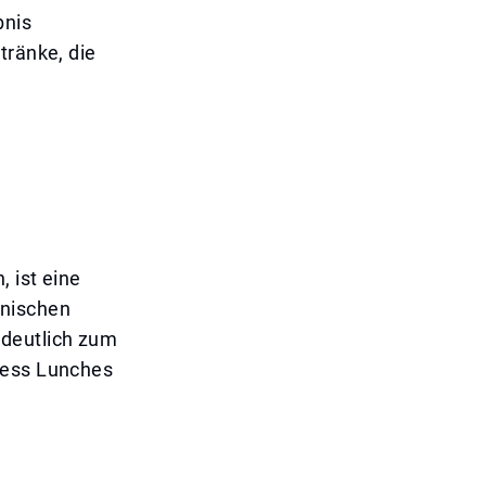
bnis
tränke, die
, ist eine
anischen
deutlich zum
ness Lunches