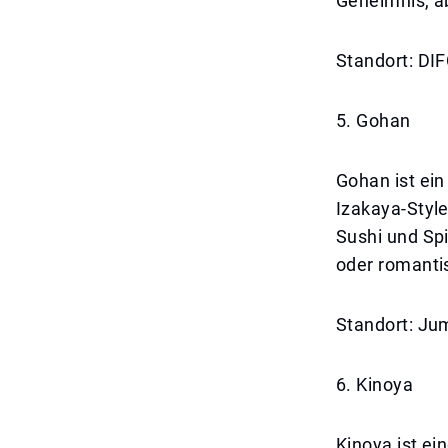
Geheimnis, a
Standort: DI
5. Gohan
Gohan ist ei
Izakaya-Style
Sushi und Spi
oder romant
Standort: Ju
6. Kinoya
Kinoya ist ei