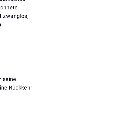
ichnete
t zwanglos,
n.
r seine
eine Rückkehr