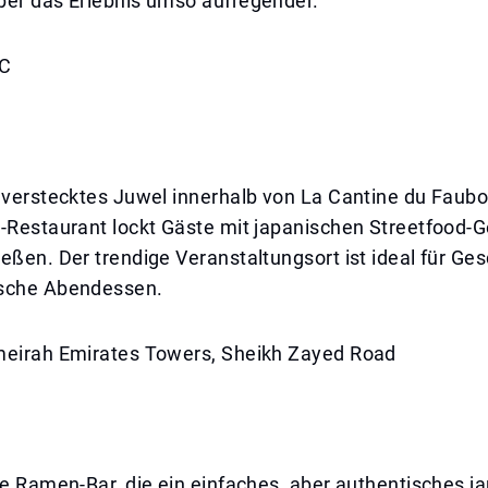
ber das Erlebnis umso aufregender.
FC
n verstecktes Juwel innerhalb von La Cantine du Faub
-Restaurant lockt Gäste mit japanischen Streetfood-G
eßen. Der trendige Veranstaltungsort ist ideal für Ges
ische Abendessen.
meirah Emirates Towers, Sheikh Zayed Road
ne Ramen-Bar, die ein einfaches, aber authentisches j