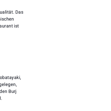
alität. Das
nischen
aurant ist
!
obatayaki,
gelegen,
den Burj
d.