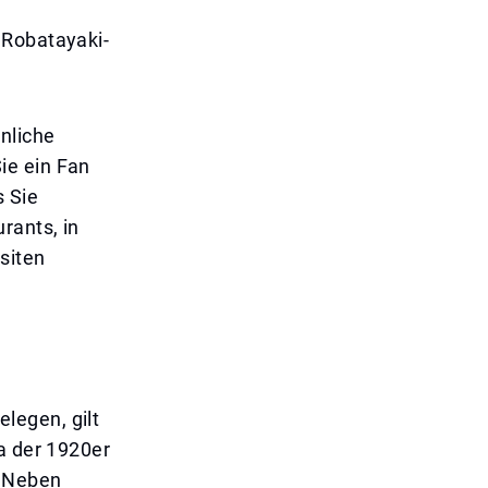
 Robatayaki-
nliche
ie ein Fan
s Sie
rants, in
siten
legen, gilt
a der 1920er
. Neben