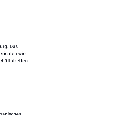
ourg. Das
erichten wie
chäftstreffen
apanisches