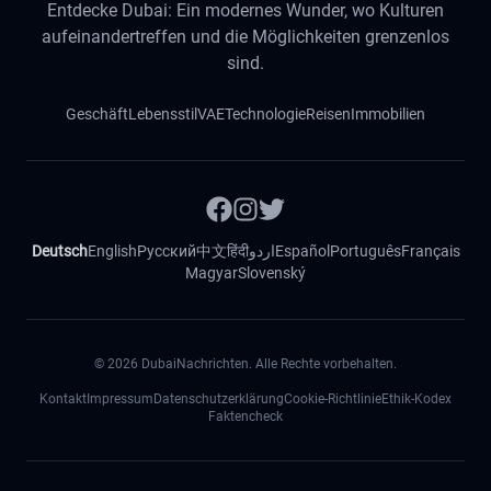
Entdecke Dubai: Ein modernes Wunder, wo Kulturen
aufeinandertreffen und die Möglichkeiten grenzenlos
sind.
Geschäft
Lebensstil
VAE
Technologie
Reisen
Immobilien
Deutsch
English
Русский
中文
हिंदी
اردو
Español
Português
Français
Magyar
Slovenský
©
2026
DubaiNachrichten. Alle Rechte vorbehalten.
Kontakt
Impressum
Datenschutzerklärung
Cookie-Richtlinie
Ethik-Kodex
Faktencheck