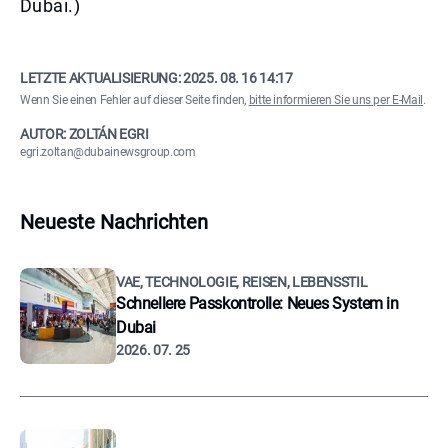
Dubai.)
LETZTE AKTUALISIERUNG:
2025. 08. 16 14:17
Wenn Sie einen Fehler auf dieser Seite finden,
bitte informieren Sie uns per E-Mail
.
AUTOR: ZOLTÁN EGRI
egri.zoltan@dubainewsgroup.com
Neueste Nachrichten
VAE, TECHNOLOGIE, REISEN, LEBENSSTIL
Schnellere Passkontrolle: Neues System in
Dubai
2026. 07. 25