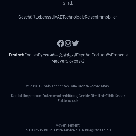
sind.
Geschäft
Lebensstil
VAE
Technologie
Reisen
Immobilien
Deutsch
English
Русский
中文
हिंदी
اردو
Español
Português
Français
Magyar
Slovenský
©
2026
DubaiNachrichten. Alle Rechte vorbehalten.
Kontakt
Impressum
Datenschutzerklärung
Cookie-Richtlinie
Ethik-Kodex
Faktencheck
Advertisement:
bUTOR5
05.hu
5n.ae
tire-service.hu
1b.hu
egrizoltan.hu