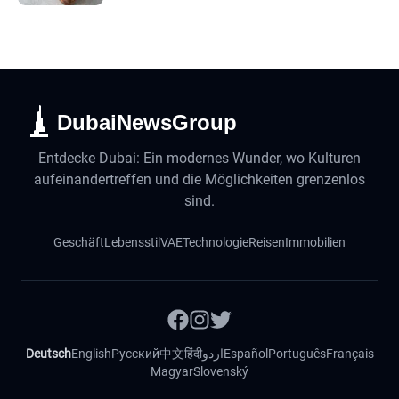
DubaiNewsGroup
Entdecke Dubai: Ein modernes Wunder, wo Kulturen
aufeinandertreffen und die Möglichkeiten grenzenlos
sind.
Geschäft
Lebensstil
VAE
Technologie
Reisen
Immobilien
Deutsch
English
Русский
中文
हिंदी
اردو
Español
Português
Français
Magyar
Slovenský