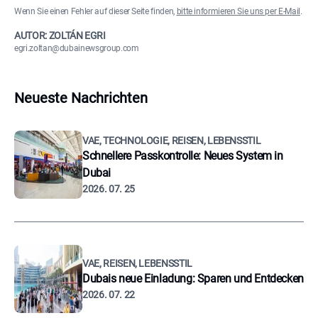
Wenn Sie einen Fehler auf dieser Seite finden,
bitte informieren Sie uns per E-Mail
.
AUTOR: ZOLTÁN EGRI
egri.zoltan@dubainewsgroup.com
Neueste Nachrichten
VAE, TECHNOLOGIE, REISEN, LEBENSSTIL
Schnellere Passkontrolle: Neues System in
Dubai
2026. 07. 25
VAE, REISEN, LEBENSSTIL
Dubais neue Einladung: Sparen und Entdecken
2026. 07. 22