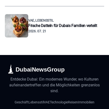
VAE, LEBENSSTIL
Frische Datteln für Dubais Familien verteilt
2026. 07. 21
DubaiNewsGroup
Entdecke Dubai: Ein modernes Wunder, wo Kulturen
aufeinandertreffen und die Möglichkeiten grenzenlos
sind.
Geschäft
Lebensstil
VAE
Technologie
Reisen
Immobilien