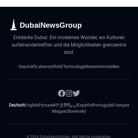
DubaiNewsGroup
Entdecke Dubai: Ein modernes Wunder, wo Kulturen
aufeinandertreffen und die Möglichkeiten grenzenlos
sind.
Geschäft
Lebensstil
VAE
Technologie
Reisen
Immobilien
Deutsch
English
Русский
中文
हिंदी
اردو
Español
Português
Français
Magyar
Slovenský
©
2026
DubaiNachrichten. Alle Rechte vorbehalten.