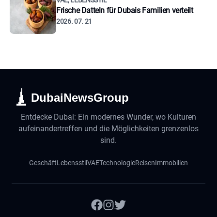
VAE, LEBENSSTIL
Frische Datteln für Dubais Familien verteilt
2026. 07. 21
DubaiNewsGroup
Entdecke Dubai: Ein modernes Wunder, wo Kulturen
aufeinandertreffen und die Möglichkeiten grenzenlos
sind.
Geschäft
Lebensstil
VAE
Technologie
Reisen
Immobilien