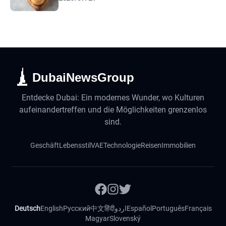
DubaiNewsGroup
Entdecke Dubai: Ein modernes Wunder, wo Kulturen
aufeinandertreffen und die Möglichkeiten grenzenlos
sind.
Geschäft
Lebensstil
VAE
Technologie
Reisen
Immobilien
Deutsch
English
Русский
中文
हिंदी
اردو
Español
Português
Français
Magyar
Slovenský