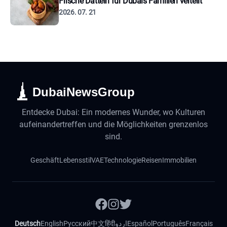
Frische Datteln für Dubais Familien verteilt
2026. 07. 21
DubaiNewsGroup
Entdecke Dubai: Ein modernes Wunder, wo Kulturen
aufeinandertreffen und die Möglichkeiten grenzenlos
sind.
Geschäft
Lebensstil
VAE
Technologie
Reisen
Immobilien
Deutsch
English
Русский
中文
हिंदी
اردو
Español
Português
Français