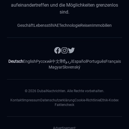
aufeinandertreffen und die Möglichkeiten grenzenlos
sind.
Geschäft
Lebensstil
VAE
Technologie
Reisen
Immobilien
Deutsch
English
Русский
中文
हिंदी
اردو
Español
Português
Français
Magyar
Slovenský
©
2026
DubaiNachrichten. Alle Rechte vorbehalten.
Kontakt
Impressum
Datenschutzerklärung
Cookie-Richtlinie
Ethik-Kodex
Faktencheck
Advertisement: