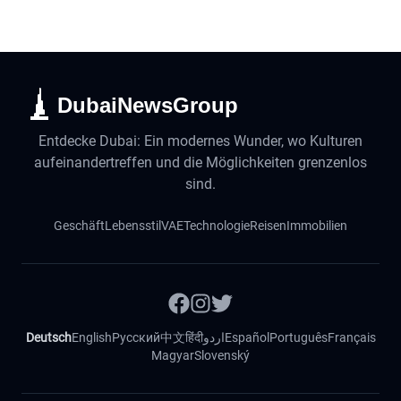
DubaiNewsGroup
Entdecke Dubai: Ein modernes Wunder, wo Kulturen
aufeinandertreffen und die Möglichkeiten grenzenlos
sind.
Geschäft
Lebensstil
VAE
Technologie
Reisen
Immobilien
Deutsch
English
Русский
中文
हिंदी
اردو
Español
Português
Français
Magyar
Slovenský