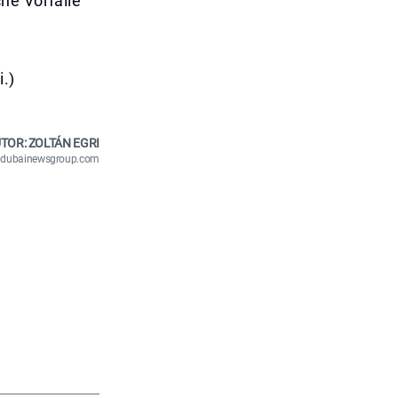
he Vorfälle
i.)
TOR: ZOLTÁN EGRI
n@dubainewsgroup.com