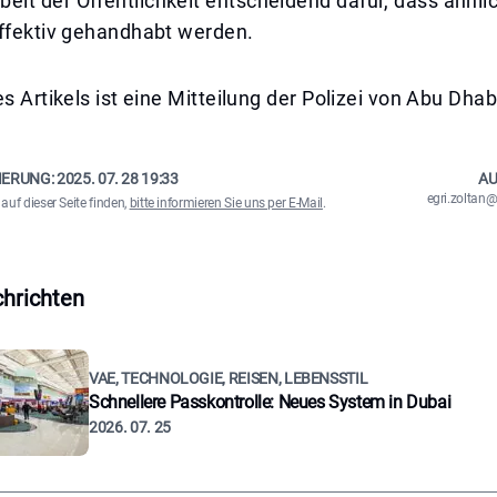
t der Öffentlichkeit entscheidend dafür, dass ähnlic
effektiv gehandhabt werden.
es Artikels ist eine Mitteilung der Polizei von Abu Dhab
IERUNG:
2025. 07. 28 19:33
AU
egri.zolta
auf dieser Seite finden,
bitte informieren Sie uns per E-Mail
.
hrichten
VAE, TECHNOLOGIE, REISEN, LEBENSSTIL
Schnellere Passkontrolle: Neues System in Dubai
2026. 07. 25