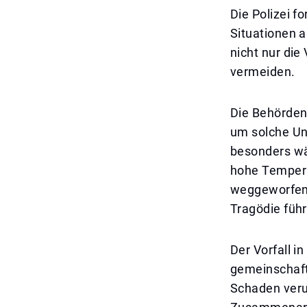
Die Polizei f
Situationen a
nicht nur die
vermeiden.
Die Behörden
um solche Un
besonders w
hohe Tempera
weggeworfene 
Tragödie füh
Der Vorfall i
gemeinschaft
Schaden veru