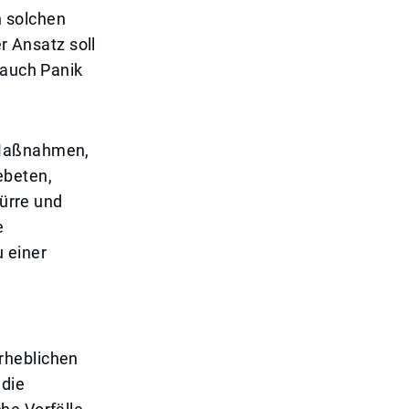
n solchen
r Ansatz soll
 auch Panik
 Maßnahmen,
ebeten,
ürre und
e
 einer
rheblichen
 die