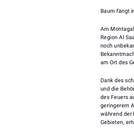
Baum fängt i
Am Montagabe
Region Al Saa
noch unbekan
Bekanntmachun
am Ort des G
Dank des sch
und die Behö
des Feuers a
geringerem A
während der 
Gebieten, erh