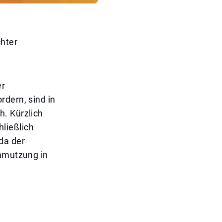
hter
er
rdern, sind in
h. Kürzlich
ließlich
da der
chmutzung in