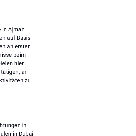
e in Ajman
en auf Basis
en an erster
misse beim
ielen hier
etätigen, an
tivitäten zu
chtungen in
ulen in Dubai