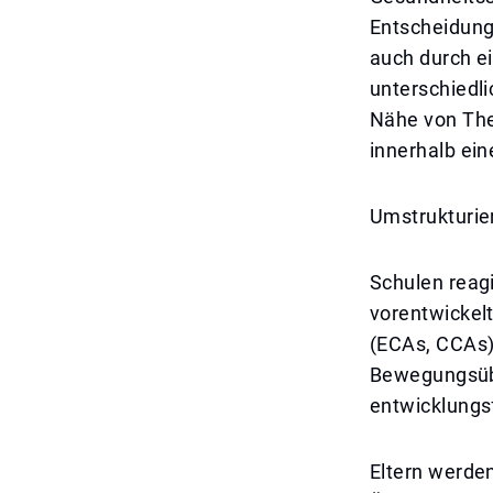
Entscheidung 
auch durch e
unterschiedli
Nähe von The 
innerhalb ein
Umstrukturie
Schulen reagi
vorentwickel
(ECAs, CCAs)
Bewegungsübu
entwicklungsf
Eltern werde