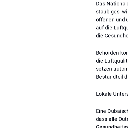
Das National
staubiges, wi
offenen und 
auf die Luft
die Gesundhei
Behörden kon
die Luftquali
setzen autom
Bestandteil d
Lokale Unters
Eine Dubaisch
dass alle Out
Gesundheitss