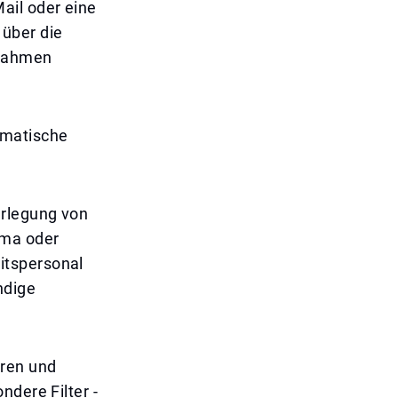
ail oder eine
 über die
ßnahmen
hmatische
erlegung von
hma oder
itspersonal
ndige
üren und
ndere Filter -