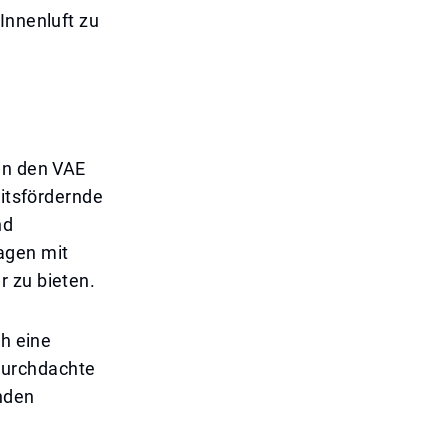
Innenluft zu
in den VAE
eitsfördernde
nd
agen mit
r zu bieten.
ch eine
durchdachte
nden