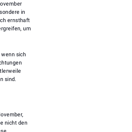
 November
sondere in
ch ernsthaft
ergreifen, um
, wenn sich
ichtungen
lerweile
n sind.
 November,
ie nicht den
ese