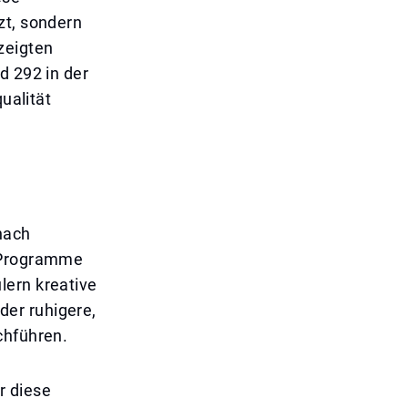
zt, sondern
zeigten
d 292 in der
ualität
nach
e Programme
lern kreative
er ruhigere,
chführen.
r diese