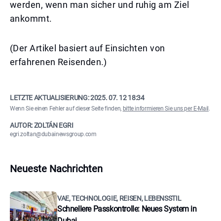
werden, wenn man sicher und ruhig am Ziel
ankommt.
(Der Artikel basiert auf Einsichten von
erfahrenen Reisenden.)
LETZTE AKTUALISIERUNG:
2025. 07. 12 18:34
Wenn Sie einen Fehler auf dieser Seite finden,
bitte informieren Sie uns per E-Mail
.
AUTOR: ZOLTÁN EGRI
egri.zoltan@dubainewsgroup.com
Neueste Nachrichten
VAE, TECHNOLOGIE, REISEN, LEBENSSTIL
Schnellere Passkontrolle: Neues System in
Dubai