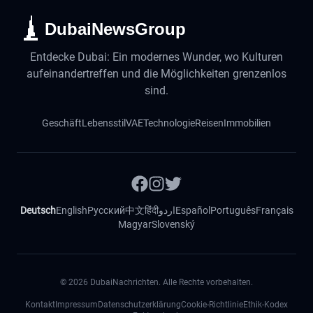
DubaiNewsGroup
Entdecke Dubai: Ein modernes Wunder, wo Kulturen
aufeinandertreffen und die Möglichkeiten grenzenlos
sind.
Geschäft
Lebensstil
VAE
Technologie
Reisen
Immobilien
Deutsch
English
Русский
中文
हिंदी
اردو
Español
Português
Français
Magyar
Slovenský
©
2026
DubaiNachrichten. Alle Rechte vorbehalten.
Kontakt
Impressum
Datenschutzerklärung
Cookie-Richtlinie
Ethik-Kodex