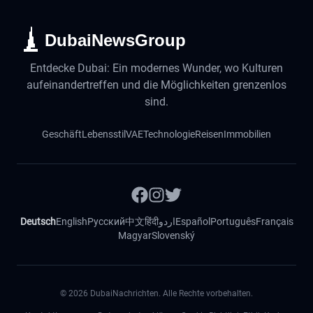
DubaiNewsGroup
Entdecke Dubai: Ein modernes Wunder, wo Kulturen
aufeinandertreffen und die Möglichkeiten grenzenlos
sind.
Geschäft
Lebensstil
VAE
Technologie
Reisen
Immobilien
Deutsch
English
Русский
中文
हिंदी
اردو
Español
Português
Français
Magyar
Slovenský
©
2026
DubaiNachrichten. Alle Rechte vorbehalten.