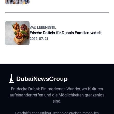
VAE, LEBENSSTIL
Frische Datteln für Dubais Familien verteilt
2026. 07. 21
DubaiNewsGroup
Entdecke Dubai: Ein modernes Wunder, wo Kulturen
aufeinandertreffen und die Möglichkeiten grenzenlos
sind.
Geschäft
Lebensstil
VAE
Technologie
Reisen
Immobilien