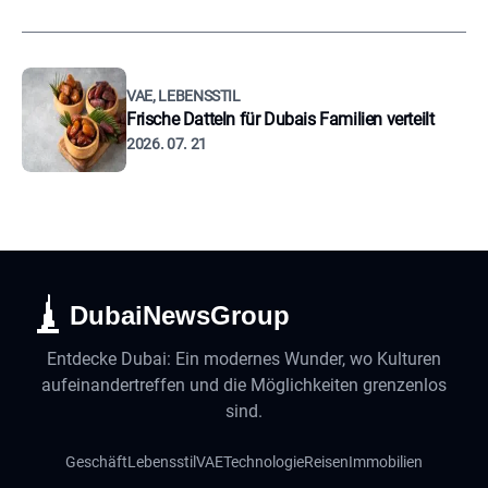
VAE, LEBENSSTIL
Frische Datteln für Dubais Familien verteilt
2026. 07. 21
DubaiNewsGroup
Entdecke Dubai: Ein modernes Wunder, wo Kulturen
aufeinandertreffen und die Möglichkeiten grenzenlos
sind.
Geschäft
Lebensstil
VAE
Technologie
Reisen
Immobilien