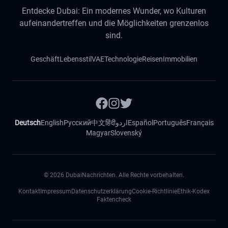
Entdecke Dubai: Ein modernes Wunder, wo Kulturen
aufeinandertreffen und die Möglichkeiten grenzenlos
sind.
Geschäft
Lebensstil
VAE
Technologie
Reisen
Immobilien
Deutsch
English
Русский
中文
हिंदी
اردو
Español
Português
Français
Magyar
Slovenský
©
2026
DubaiNachrichten. Alle Rechte vorbehalten.
Kontakt
Impressum
Datenschutzerklärung
Cookie-Richtlinie
Ethik-Kodex
Faktencheck