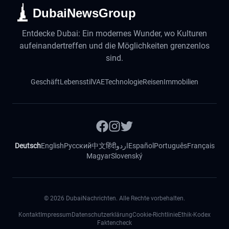
DubaiNewsGroup
Entdecke Dubai: Ein modernes Wunder, wo Kulturen
aufeinandertreffen und die Möglichkeiten grenzenlos
sind.
Geschäft
Lebensstil
VAE
Technologie
Reisen
Immobilien
Deutsch
English
Русский
中文
हिंदी
اردو
Español
Português
Français
Magyar
Slovenský
©
2026
DubaiNachrichten. Alle Rechte vorbehalten.
Kontakt
Impressum
Datenschutzerklärung
Cookie-Richtlinie
Ethik-Kodex
Faktencheck