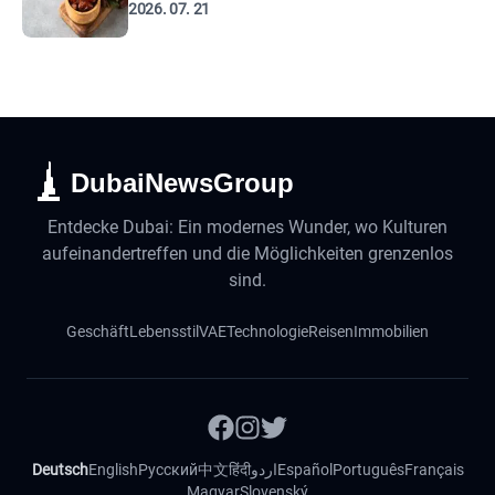
2026. 07. 21
DubaiNewsGroup
Entdecke Dubai: Ein modernes Wunder, wo Kulturen
aufeinandertreffen und die Möglichkeiten grenzenlos
sind.
Geschäft
Lebensstil
VAE
Technologie
Reisen
Immobilien
Deutsch
English
Русский
中文
हिंदी
اردو
Español
Português
Français
Magyar
Slovenský