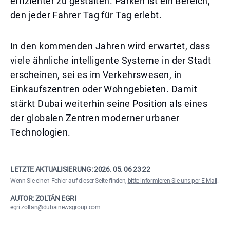
effizienter zu gestalten. Parken ist ein Bereich,
den jeder Fahrer Tag für Tag erlebt.
In den kommenden Jahren wird erwartet, dass
viele ähnliche intelligente Systeme in der Stadt
erscheinen, sei es im Verkehrswesen, in
Einkaufszentren oder Wohngebieten. Damit
stärkt Dubai weiterhin seine Position als eines
der globalen Zentren moderner urbaner
Technologien.
LETZTE AKTUALISIERUNG:
2026. 05. 06 23:22
Wenn Sie einen Fehler auf dieser Seite finden,
bitte informieren Sie uns per E-Mail
.
AUTOR: ZOLTÁN EGRI
egri.zoltan@dubainewsgroup.com