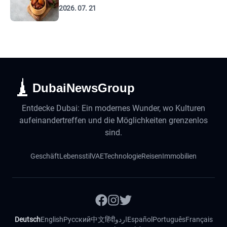
2026. 07. 21
DubaiNewsGroup
Entdecke Dubai: Ein modernes Wunder, wo Kulturen
aufeinandertreffen und die Möglichkeiten grenzenlos
sind.
Geschäft
Lebensstil
VAE
Technologie
Reisen
Immobilien
Deutsch
English
Русский
中文
हिंदी
اردو
Español
Português
Français